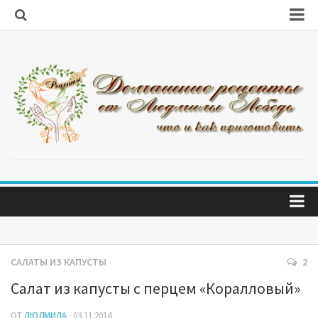
Первые блюда
Вторые блюда
Салаты
Салаты из капусты
Блины и оладушки
Блюда из мяса
Блюда из рыбы
Блюда на скорую руку
Главная
Десерты
Обо мне
САЛАТЫ ИЗ КАПУСТЫ
2
Домашняя выпечка
Салат из капусты с перцем «Коралловый»
Заготовки
ОТ
ЛЮДМИЛА
· 03.11.2014