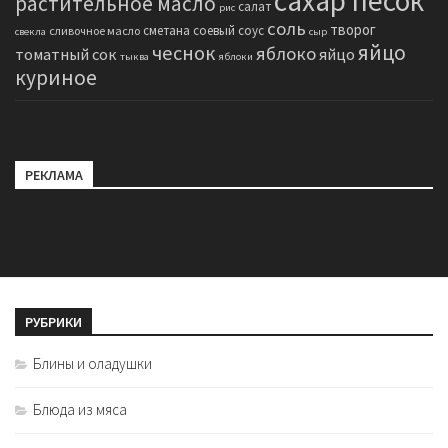
сахар песок
растительное масло
салат
рис
соль
творог
сметана
соевый соус
сливочное масло
свекла
сыр
яйцо
чеснок
яблоко
томатный сок
яйцо
тыква
яблоки
куриное
РЕКЛАМА
РУБРИКИ
Блины и оладушки
Блюда из мяса