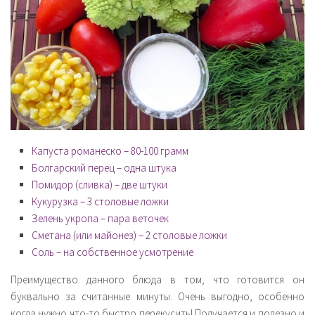
Капуста романеско – 80-100 грамм
Болгарский перец – одна штука
Помидор (сливка) – две штуки
Кукурузка – 3 столовые ложки
Зелень укропа – пара веточек
Сметана (или майонез) – 2 столовые ложки
Соль – на собственное усмотрение
Преимущество данного блюда в том, что готовится он
буквально за считанные минуты. Очень выгодно, особенно
когда нужно что-то быстро перекусить! Получается и полезно и