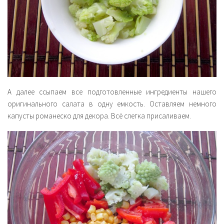
А далее ссыпаем все подготовленные ингредиенты нашего
оригинального салата в одну емкость. Оставляем немного
капусты романеско для декора. Всё слегка присаливаем.