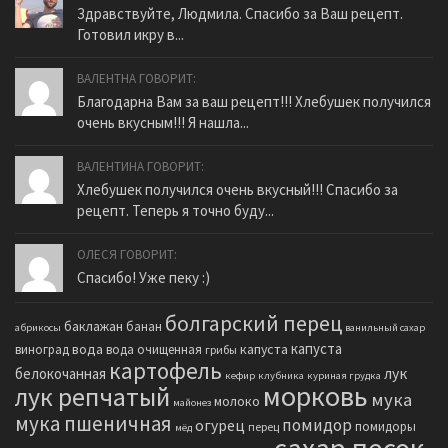
Здравствуйте, Людмила. Спасибо за Ваш рецепт.
Готовил икру в...
ВАЛЕНТНА ГОВОРИТ:
Благодарна Вам за ваш рецепт!!! Хлебушек получился
очень вкусным!!! Я нашла...
ВАЛЕНТИНА ГОВОРИТ:
Хлебушек получился очень вкусный!!! Спасибо за
рецепт. Теперь я точно буду...
ОЛЕСЯ ГОВОРИТ:
Спасибо! Уже пеку :)
болгарский перец
баклажан
банан
абрикосы
ванильный сахар
капуста
вода
капуста
виноград
вода очищенная
грибы
картофель
белокочанная
лук
кефир
клубника
куриная грудка
морковь
лук репчатый
мука
молоко
майонез
мука пшеничная
помидор
огурец
помидоры
перец
мёд