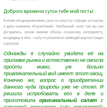
Закуски
Доброго времени суток тебе мой гость!
Напитки
В моем сегодняшнем меню салат из капусты с перцем, которому
Секреты простых продуктов
я дала название «Коралловый». Необычный салат как вы уже
догадались, своим именем обязан основному ингредиенту,
входящему в него – капусте романеско имеющей вид настоящих
кораллов.
Однажды я случайно увидела её на
прилавке рынка и естественно не смогла
пройти мимо, уж больно
привлекательный вид имеет этот овощ.
Конечно же, вопрос о приобретении
данного чуда природы уже не стоял. Я
решила испробовать его в деле и
приготовила
оригинальный салат
с
капустой романеско (или коралловой),