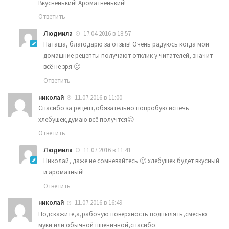
Вкусненький! Ароматненький!
Ответить
Людмила
17.04.2016 в 18:57
Наташа, благодарю за отзыв! Очень радуюсь когда мои
домашние рецепты получают отклик у читателей, значит
всё не зря 🙂
Ответить
николай
11.07.2016 в 11:00
Спасибо за рецепт,обязательно попробую испечь
хлебушек,думаю всё получтся😊
Ответить
Людмила
11.07.2016 в 11:41
Николай, даже не сомневайтесь 🙂 хлебушек будет вкусный
и ароматный!
Ответить
николай
11.07.2016 в 16:49
Подскажите,а,рабочую поверхность подпылять,смесью
муки или обычной пшеничной,спасибо.