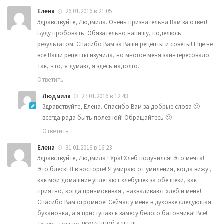
Елена
26.01.2016 в 21:05
Здравствуйте, Людмила. Очень признательна Вам за ответ!
Буду пробовать. Обязательно напишу, поделюсь
результатом. Спасибо Вам за Ваши рецепты и советы! Еще не
все Ваши рецепты изучила, но многое меня заинтересовало.
Так, что, я думаю, я здесь надолго.
Ответить
Людмила
27.01.2016 в 12:43
Здравствуйте, Елена. Спасибо Вам за добрые слова 🙂
всегда рада быть полезной! Обращайтесь 🙂
Ответить
Елена
31.01.2016 в 16:23
Здравствуйте, Людмила ! Ура! Хлеб получился! Это мечта!
Это блеск! Я в восторге! Я умираю от умиления, когда вижу ,
как мои домашние уплетают хлебушек за обе щеки, как
приятно, когда причмокивая , нахваливают хлеб и меня!
Спасибо Вам огромное! Сейчас у меня в духовке следующая
буханочка, а я приступаю к замесу белого батончика! Все!