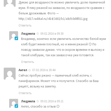
Думаю для воздушности можно увеличить долю пшеничной
муки. Я пеку ржаной на закваске, по воздушности сравним с
белым дрожжевым. Фото —
http://s017.radikal.ru/i414/1602/b1/a8cfc0d6f011.jpg
Ответить
Людмила
09.02.2016 в 09:30
Владимир, конечно если увеличить количество белой муки
хлеб будет менее плотный, но и менее ржаной 🙂 По
поводу закваски думаю. что в скором времени я выложу и
такой хлебушек, так как заквасочка уже готовится.
Ответить
Ангел
07.02.2016 в 20:44
Сейчас пробую ржано — пшеничный хлеб испечь с
панифарином. Может что и получится. Спасибо за Ваш
рецепт, возьму на заметку.
Ответить
Людмила
09.02.2016 в 09:21
Ангел, спасибо за отзыв 🙂