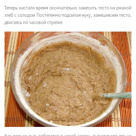
Теперь настало время окончательно замесить тесто на ржаной
хлеб с солодом. Постепенно подсыпая муку, замешиваем тесто,
двигаясь по часовой стрелке.
Как только оно соберется в некий комок, вываливаем его на