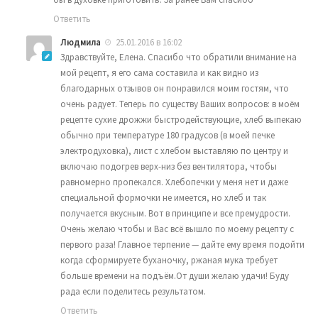
Ответить
Людмила
25.01.2016 в 16:02
Здравствуйте, Елена. Спасибо что обратили внимание на
мой рецепт, я его сама составила и как видно из
благодарных отзывов он понравился моим гостям, что
очень радует. Теперь по существу Ваших вопросов: в моём
рецепте сухие дрожжи быстродействующие, хлеб выпекаю
обычно при температуре 180 градусов (в моей печке
электродуховка), лист с хлебом выставляю по центру и
включаю подогрев верх-низ без вентилятора, чтобы
равномерно пропекался. Хлебопечки у меня нет и даже
специальной формочки не имеется, но хлеб и так
получается вкусным. Вот в принципе и все премудрости.
Очень желаю чтобы и Вас всё вышло по моему рецепту с
первого раза! Главное терпение — дайте ему время подойти
когда сформируете буханочку, ржаная мука требует
больше времени на подъём.От души желаю удачи! Буду
рада если поделитесь результатом.
Ответить