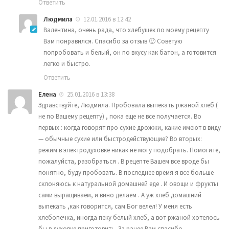
Ответить
Людмила
12.01.2016 в 12:42
Валентина, очень рада, что хлебушек по моему рецепту
Вам понравился. Спасибо за отзыв 🙂 Советую
попробовать и белый, он по вкусу как батон, а готовится
легко и быстро.
Ответить
Елена
25.01.2016 в 13:38
Здравствуйте, Людмила. Пробовала выпекать ржаной хлеб (
не по Вашему рецепту) , пока еще не все получается. Во
первых : когда говорят про сухие дрожжи, какие имеют в виду
— обычные сухие или быстродействующие? Во вторых:
режим в электродуховке никак не могу подобрать. Помогите,
пожалуйста, разобраться . В рецепте Вашем все вроде бы
понятно, буду пробовать. В последнее время я все больше
склоняюсь к натуральной домашней еде . И овощи и фрукты
сами выращиваем, и вино делаем . А уж хлеб домашний
выпекать ,как говорится, сам Бог велел! У меня есть
хлебопечка, иногда пеку белый хлеб, а вот ржаной хотелось
бы в духовке приготовить. За ранее Вам спасибо