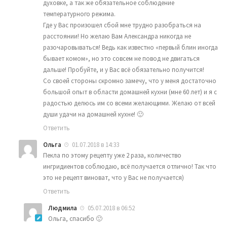
духовке, а так же обязательное соблюдение
температурного режима.
Где у Вас произошел сбой мне трудно разобраться на
расстоянии! Но желаю Вам Александра никогда не
разочаровываться! Ведь как известно «первый блин иногда
бывает комом», но это совсем не повод не двигаться
дальше! Пробуйте, и у Вас всё обязательно получится!
Со своей стороны скромно замечу, что у меня достаточно
большой опыт в области домашней кухни (мне 60 лет) и я с
радостью делюсь им со всеми желающими. Желаю от всей
души удачи на домашней кухне! 🙂
Ответить
Ольга
01.07.2018 в 14:33
Пекла по этому рецепту уже 2 раза, количество
ингридиентов соблюдаю, всё получается отлично! Так что
это не рецепт виноват, что у Вас не получается)
Ответить
Людмила
05.07.2018 в 06:52
Ольга, спасибо 🙂