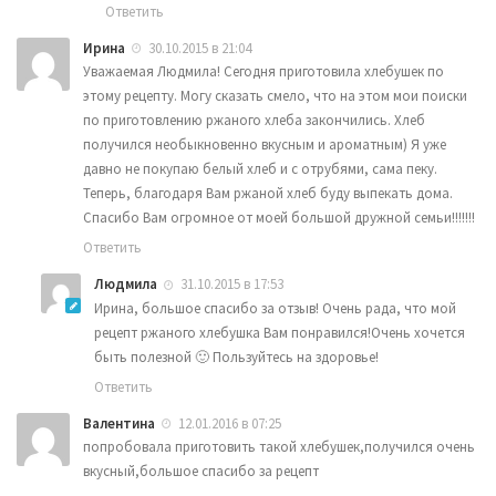
Ответить
Ирина
30.10.2015 в 21:04
Уважаемая Людмила! Сегодня приготовила хлебушек по
этому рецепту. Могу сказать смело, что на этом мои поиски
по приготовлению ржаного хлеба закончились. Хлеб
получился необыкновенно вкусным и ароматным) Я уже
давно не покупаю белый хлеб и с отрубями, сама пеку.
Теперь, благодаря Вам ржаной хлеб буду выпекать дома.
Спасибо Вам огромное от моей большой дружной семьи!!!!!!!
Ответить
Людмила
31.10.2015 в 17:53
Ирина, большое спасибо за отзыв! Очень рада, что мой
рецепт ржаного хлебушка Вам понравился!Очень хочется
быть полезной 🙂 Пользуйтесь на здоровье!
Ответить
Валентина
12.01.2016 в 07:25
попробовала приготовить такой хлебушек,получился очень
вкусный,большое спасибо за рецепт