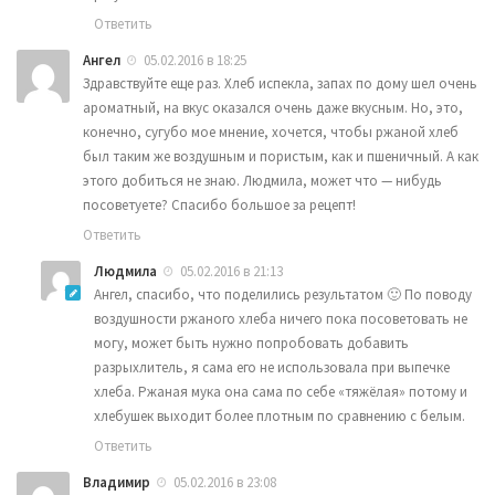
Ответить
Ангел
05.02.2016 в 18:25
Здравствуйте еще раз. Хлеб испекла, запах по дому шел очень
ароматный, на вкус оказался очень даже вкусным. Но, это,
конечно, сугубо мое мнение, хочется, чтобы ржаной хлеб
был таким же воздушным и пористым, как и пшеничный. А как
этого добиться не знаю. Людмила, может что — нибудь
посоветуете? Спасибо большое за рецепт!
Ответить
Людмила
05.02.2016 в 21:13
Ангел, спасибо, что поделились результатом 🙂 По поводу
воздушности ржаного хлеба ничего пока посоветовать не
могу, может быть нужно попробовать добавить
разрыхлитель, я сама его не использовала при выпечке
хлеба. Ржаная мука она сама по себе «тяжёлая» потому и
хлебушек выходит более плотным по сравнению с белым.
Ответить
Владимир
05.02.2016 в 23:08