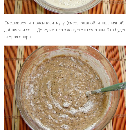
Смешиваем и подсыпаем муку (смесь ржаной и пшеничной),
добавляем соль. Доводим тесто до густоты сметаны. Это будет
вторая опара.