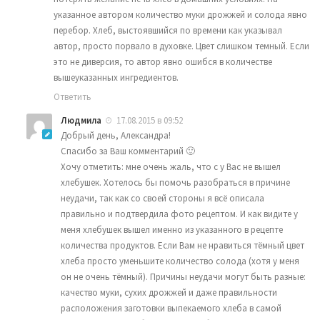
указанное автором количество муки дрожжей и солода явно
перебор. Хлеб, выстоявшийся по времени как указывал
автор, просто порвало в духовке. Цвет слишком темный. Если
это не диверсия, то автор явно ошибся в количестве
вышеуказанных ингредиентов.
Ответить
Людмила
17.08.2015 в 09:52
Добрый день, Александра!
Спасибо за Ваш комментарий 🙂
Хочу отметить: мне очень жаль, что с у Вас не вышел
хлебушек. Хотелось бы помочь разобраться в причине
неудачи, так как со своей стороны я всё описала
правильно и подтвердила фото рецептом. И как видите у
меня хлебушек вышел именно из указанного в рецепте
количества продуктов. Если Вам не нравиться тёмный цвет
хлеба просто уменьшите количество солода (хотя у меня
он не очень тёмный). Причины неудачи могут быть разные:
качество муки, сухих дрожжей и даже правильности
расположения заготовки выпекаемого хлеба в самой