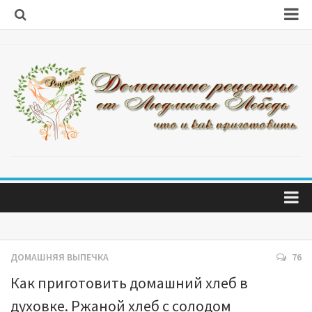
Первые блюда
Вторые блюда
Салаты
Салаты из капусты
Блины и оладушки
Блюда из мяса
Блюда из рыбы
Блюда на скорую руку
Главная
Десерты
Обо мне
ДОМАШНЯЯ ВЫПЕЧКА
76
Домашняя выпечка
Как приготовить домашний хлеб в
Заготовки
духовке. Ржаной хлеб с солодом