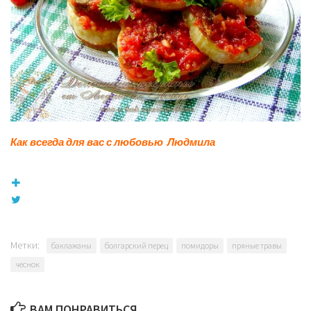
Как всегда для вас с любовью Людмила
Метки:
баклажаны
болгарский перец
помидоры
пряные травы
чеснок
ВАМ ПОНРАВИТЬСЯ