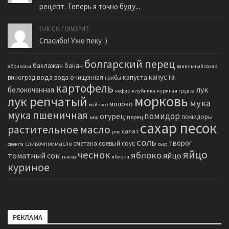
рецепт. Теперь я точно буду...
ОЛЕСЯ ГОВОРИТ:
Спасибо! Уже пеку :)
болгарский перец
баклажан
банан
абрикосы
ванильный сахар
капуста
вода
капуста
виноград
вода очищенная
грибы
картофель
белокочанная
лук
кефир
клубника
куриная грудка
морковь
лук репчатый
мука
молоко
майонез
мука пшеничная
помидор
огурец
помидоры
перец
мёд
сахар песок
растительное масло
салат
рис
соль
творог
сметана
соевый соус
сливочное масло
свекла
сыр
яйцо
чеснок
яблоко
томатный сок
яйцо
тыква
яблоки
куриное
РЕКЛАМА