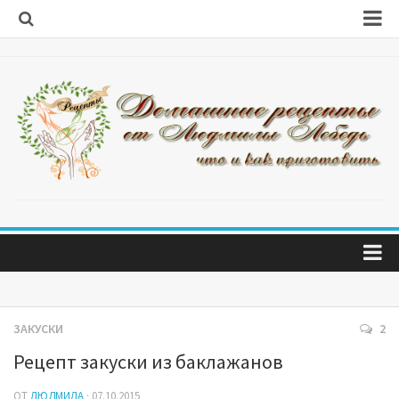
Первые блюда
Вторые блюда
Салаты
Салаты из капусты
Блины и оладушки
Блюда из мяса
Блюда из рыбы
Блюда на скорую руку
Главная
Десерты
Обо мне
ЗАКУСКИ
2
Домашняя выпечка
Рецепт закуски из баклажанов
Заготовки
ОТ
ЛЮДМИЛА
· 07.10.2015