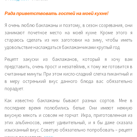
Закуски
Рада приветствовать гостей на моей кухне!
Напитки
Я очень люблю баклажаны и поэтому, в сезон созревания, они
Секреты простых продуктов
занимают почетное место на моей кухне. Кроме этого я
стараюсь сделать из них заготовки на зиму, чтобы иметь
удовольствие наслаждаться баклажанчиками круглый год.
Рецепт закуски из баклажанов, который я хочу вам
представить, очень прост и незатейлив, к тому же готовится в
считанные минуты. При этом кисло-сладкий слегка пикантный и
в меру остренький вкус данного блюда вас обязательно
порадует.
Как известно баклажаны бывают разных сортов. Мне в
последнее время полюбились белые. Они имеют нежную
вкусную мякоть и совсем не горчат. Икра, приготовленная из
этих альбиносов, имеет удивительный, и я бы даже сказала
изысканный вкус. Советую обязательно попробовать – рецепт