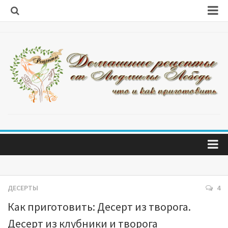
Первые блюда
Вторые блюда
Салаты
Салаты из капусты
Блины и оладушки
Блюда из мяса
Блюда из рыбы
Блюда на скорую руку
Главная
Десерты
Обо мне
ДЕСЕРТЫ
4
Домашняя выпечка
Как приготовить: Десерт из творога.
Заготовки
Десерт из клубники и творога