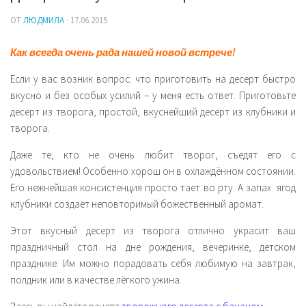
Закуски
ОТ
ЛЮДМИЛА
· 17.06.2015
Напитки
Как всегда очень рада нашей новой встрече!
Секреты простых продуктов
Если у вас возник вопрос: что приготовить на десерт быстро
вкусно и без особых усилий – у меня есть ответ. Приготовьте
десерт из творога, простой, вкуснейший десерт из клубники и
творога.
Даже те, кто не очень любит творог, съедят его с
удовольствием! Особенно хорош он в охлаждённом состоянии.
Его нежнейшая консистенция просто тает во рту. А запах ягод
клубники создает неповторимый божественный аромат.
Этот вкусный десерт из творога отлично украсит ваш
праздничный стол на дне рождения, вечеринке, детском
празднике. Им можно порадовать себя любимую на завтрак,
полдник или в качестве лёгкого ужина.