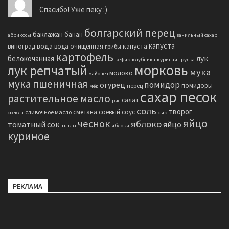
Спасибо! Уже пеку :)
болгарский перец
баклажан
банан
абрикосы
ванильный сахар
капуста
вода
капуста
виноград
вода очищенная
грибы
картофель
белокочанная
лук
кефир
клубника
куриная грудка
морковь
лук репчатый
мука
молоко
майонез
мука пшеничная
помидор
огурец
помидоры
перец
мёд
сахар песок
растительное масло
салат
рис
соль
творог
сметана
соевый соус
сливочное масло
свекла
сыр
яйцо
чеснок
яблоко
томатный сок
яйцо
тыква
яблоки
куриное
РЕКЛАМА