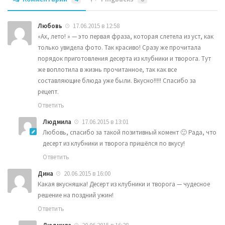
Любовь
17.06.2015 в 12:58
«Ах, лето! » — это первая фраза, которая слетела из уст, как
только увидела фото. Так красиво! Сразу же прочитала
порядок приготовления десерта из клубники и творога. Тут
же воплотила в жизнь прочитанное, так как все
составляющие блюда уже были. Вкусно!!!!! Спасибо за
рецепт.
Ответить
Людмила
17.06.2015 в 13:01
Любовь, спасибо за такой позитивный комент 🙂 Рада, что
десерт из клубники и творога пришёлся по вкусу!
Ответить
Дина
20.06.2015 в 16:00
Какая вкусняшка! Десерт из клубники и творога — чудесное
решение на поздний ужин!
Ответить